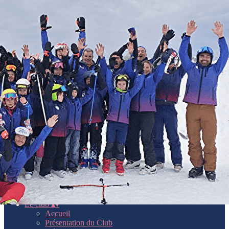
Exporter les lignes sélectionnées
Exporter toutes les colonnes
Exporter uniquement les colonnes affichées
Menu
<
>
Accueil
Présentation du Club
L'équipe
Les partenaires
Ajoutez un logo, un bouton, des réseaux sociaux
Cliquez pour éditer
Le club
▴
▾
Accueil
Présentation du Club