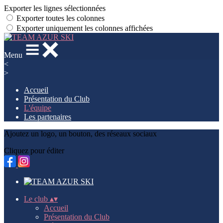
Exporter les lignes sélectionnées
Exporter toutes les colonnes
Exporter uniquement les colonnes affichées
Menu
<
>
Accueil
Présentation du Club
L'équipe
Les partenaires
Ajoutez un logo, un bouton, des réseaux sociaux
Cliquez pour éditer
Le club
▴
▾
Accueil
Présentation du Club