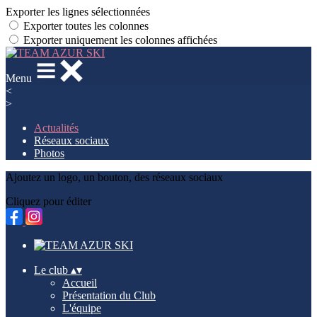
Exporter les lignes sélectionnées
Exporter toutes les colonnes
Exporter uniquement les colonnes affichées
Menu
<
>
Actualités
Réseaux sociaux
Photos
Ajoutez un logo, un bouton, des réseaux sociaux
Cliquez pour éditer
Le club
▴
▾
Accueil
Présentation du Club
L'équipe