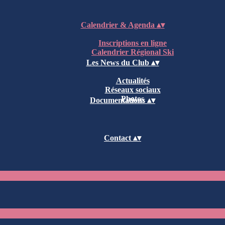
Calendrier & Agenda
▴
▾
Inscriptions en ligne
Calendrier Régional Ski
Les News du Club
▴
▾
Actualités
Réseaux sociaux
Photos
Documentations
▴
▾
Contact
▴
▾