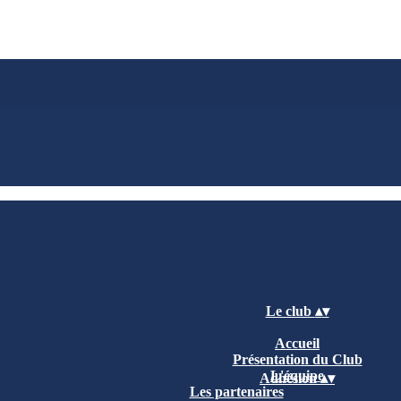
Le club
▴
▾
Accueil
Présentation du Club
L'équipe
Adhésion
▴
▾
Les partenaires