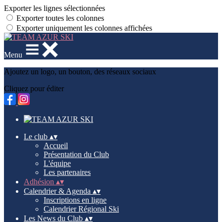
Exporter les lignes sélectionnées
Exporter toutes les colonnes
Exporter uniquement les colonnes affichées
Menu
Ajoutez un logo, un bouton, des réseaux sociaux
Cliquez pour éditer
Le club
▴
▾
Accueil
Présentation du Club
L'équipe
Les partenaires
Adhésion
▴
▾
Calendrier & Agenda
▴
▾
Inscriptions en ligne
Calendrier Régional Ski
Les News du Club
▴
▾